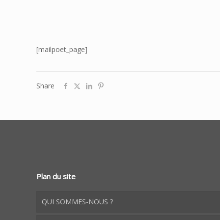
[mailpoet_page]
Share
Plan du site
QUI SOMMES-NOUS ?