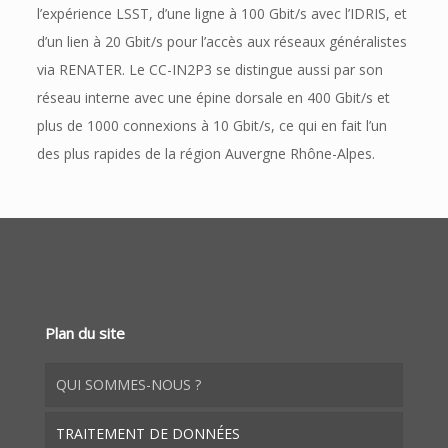
l’expérience LSST, d’une ligne à 100 Gbit/s avec l’IDRIS, et
d’un lien à 20 Gbit/s pour l’accès aux réseaux généralistes
via RENATER. Le CC-IN2P3 se distingue aussi par son
réseau interne avec une épine dorsale en 400 Gbit/s et
plus de 1000 connexions à 10 Gbit/s, ce qui en fait l’un
des plus rapides de la région Auvergne Rhône-Alpes.
Plan du site
QUI SOMMES-NOUS ?
TRAITEMENT DE DONNÉES